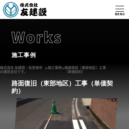
MENU
施工事例
株式会社 友建設｜佐世保市
>
施工事例
>
路面復旧（東部地区）工事
の建設会社です。
（単価契約）
路面復旧（東部地区）工事（単価契
約）