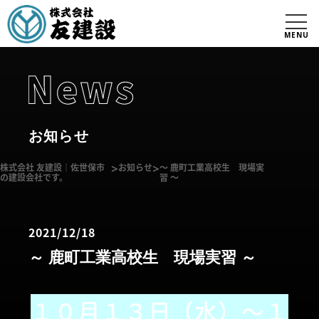
MENU
お知らせ
株式会社 友建設｜佐世保市
>
お知らせ
>
～ 鹿町工業高校生 現場実
の建設会社です。
習 ～
2021/12/18
～ 鹿町工業高校生 現場実習 ～
１０月１３日（水）～１